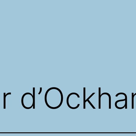
ir d’Ockh