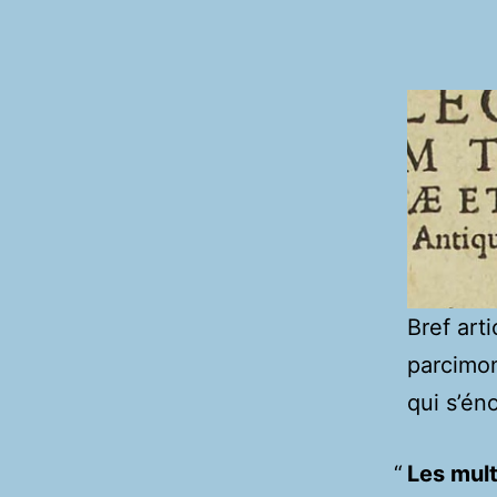
Bref art
parcimon
qui s’én
Les mult