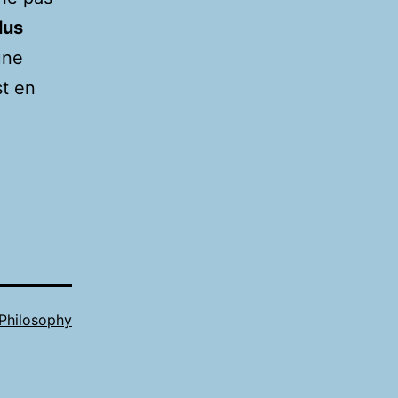
lus
une
st en
Philosophy