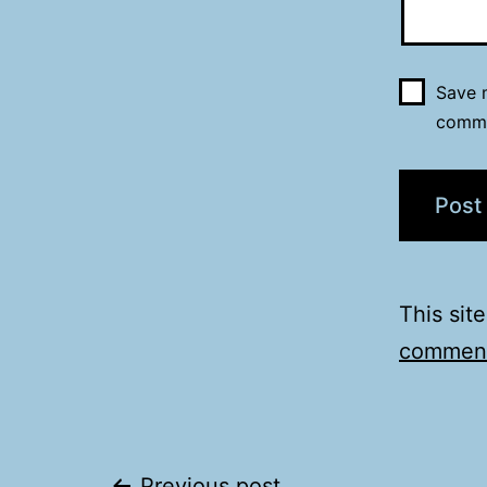
Save m
comm
This sit
comment
Previous post