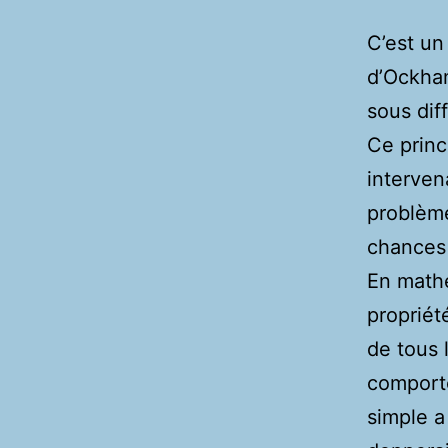
C’est un
d’Ockham
sous dif
Ce princi
interven
problème
chances 
En mathé
propriét
de tous 
comporte
simple a