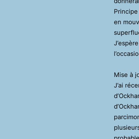
donnerai
Principe
en mouve
superflu
J’espère
l’occasio
Mise à j
J’ai réc
d’Ockham
d’Ockham
parcimon
plusieur
probable