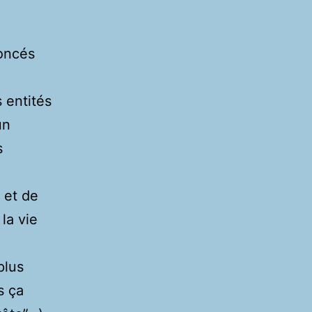
noncés
s entités
un
s
 et de
la vie
plus
s ça