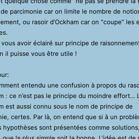
t quelque chose comme “ne pas se prendre la t
 de parcimonie car on limite le nombre de noti
ment, ou rasoir d’Ockham car on “coupe” les e
es.
 vous avoir éclairé sur principe de raisonnement
n il puisse vous être utile !
our:
emment entendu une confusion à propos du raso
 : ce n’est pas le principe du moindre effort… L
 est aussi connu sous le nom de principe de
ie, certes. Par là, on entend que si à un probl
s hypothèses sont présentées comme solutions, 
 que la plus simple soit la bonne. L’idée est de