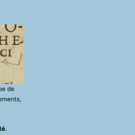
ipe de
nements,
té.