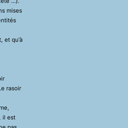
ête”…).
ons mises
ntités
, et qu’à
ir
e rasoir
ème,
il est
 ne pas