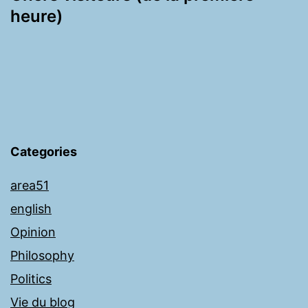
heure)
Categories
area51
english
Opinion
Philosophy
Politics
Vie du blog