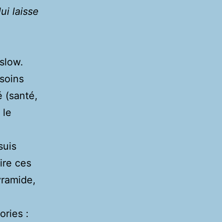
ui laisse
slow.
esoins
é (santé,
 le
suis
ire ces
yramide,
ories :