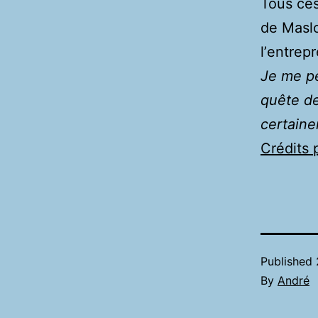
Tous ces
de Maslo
lʼentrepr
Je me pe
quête de
certaine
Crédits 
Published
By
André