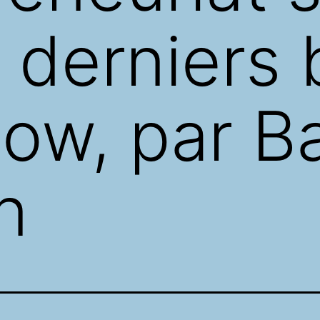
s derniers
ow, par B
n