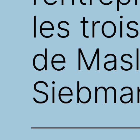
les troi
de Masl
Siebma