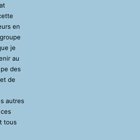
at
cette
eurs en
 groupe
que je
enir au
upe des
 et de
es autres
 ces
t tous