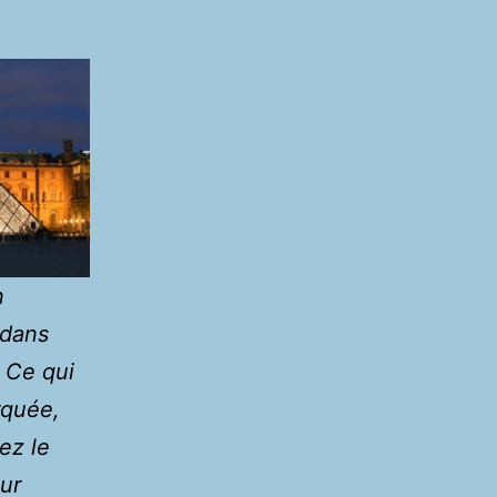
n
 dans
 Ce qui
rquée,
ez le
sur