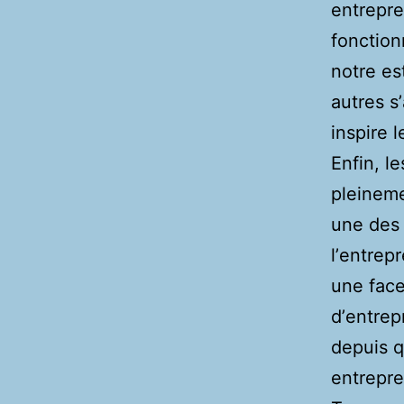
entrepre
fonction
notre es
autres s
inspire l
Enfin, l
pleinemen
une des 
lʼentrep
une face
dʼentrep
depuis q
entrepre