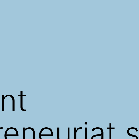
nt
reneuriat s