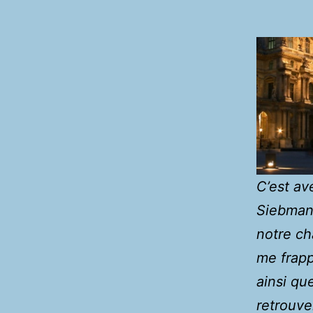
C’est av
Siebman 
notre ch
me frapp
ainsi qu
retrouve