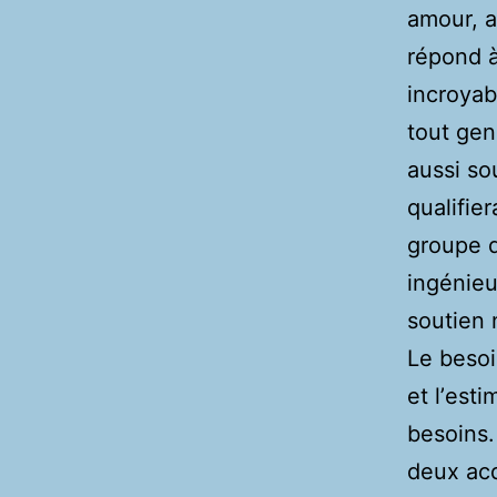
amour, a
répond à
incroyab
tout gen
aussi so
qualifier
groupe d
ingénieu
soutien 
Le besoi
et lʼest
besoins.
deux acq