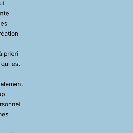
ui
ente
des
réation
 priori
 qui est
également
up
ersonnel
mes