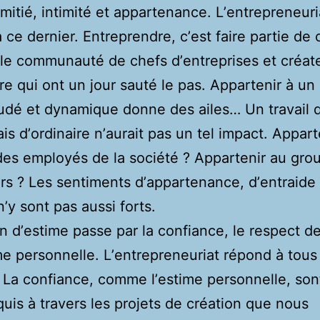
mitié, intimité et appartenance. Lʼentrepreneuri
 ce dernier. Entreprendre, cʼest faire partie de 
le communauté de chefs dʼentreprises et créat
re qui ont un jour sauté le pas. Appartenir à un
udé et dynamique donne des ailes… Un travail 
ais dʼordinaire nʼaurait pas un tel impact. Appart
es employés de la société ? Appartenir au gro
rs ? Les sentiments dʼappartenance, dʼentraide
nʼy sont pas aussi forts.
n dʼestime passe par la confiance, le respect d
ime personnelle. Lʼentrepreneuriat répond à tous
 La confiance, comme lʼestime personnelle, son
uis à travers les projets de création que nous