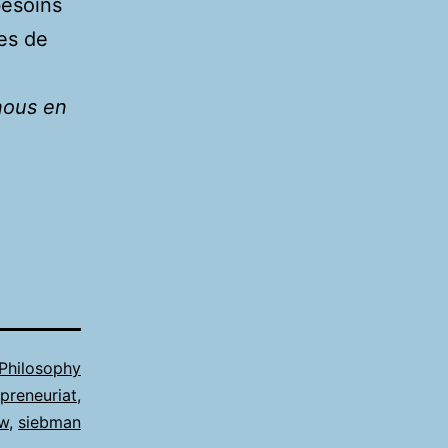
besoins
tes de
nous en
Philosophy
preneuriat
,
w
,
siebman