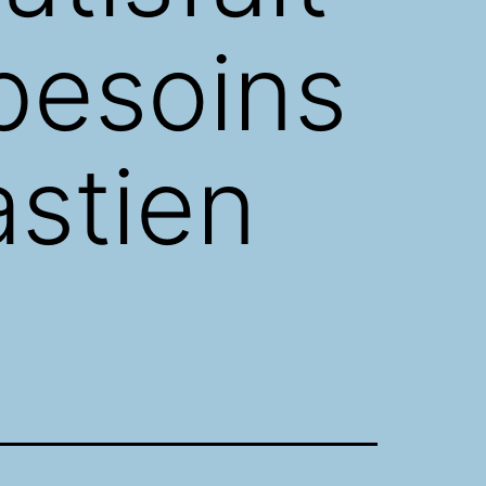
 besoins
astien